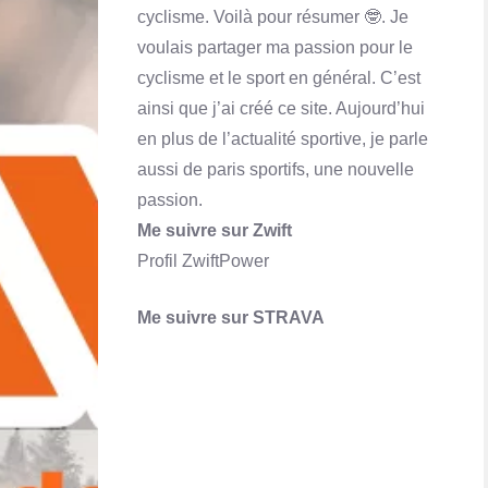
Porte-monnaies en ligne : Skrill ou Neteller
cyclisme. Voilà pour résumer 🤓. Je
En savoir plus
voulais partager ma passion pour le
cyclisme et le sport en général. C’est
ainsi que j’ai créé ce site. Aujourd’hui
en plus de l’actualité sportive, je parle
aussi de paris sportifs, une nouvelle
passion.
Me suivre sur Zwift
Profil ZwiftPower
Me suivre sur STRAVA
Qu'est-ce que Skrill ? Comment ça marche?
En savoir plus