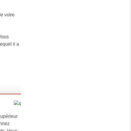
de votre
 Vous
equel il a
supérieur
onnez
nte. Vous