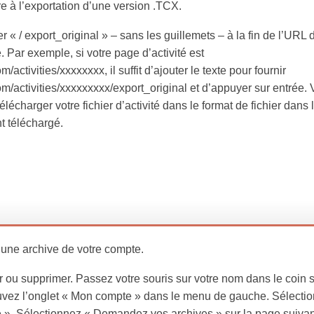
ire à l’exportation d’une version .TCX.
uter « / export_original » – sans les guillemets – à la fin de l’URL 
. Par exemple, si votre page d’activité est
activities/xxxxxxxx, il suffit d’ajouter le texte pour fournir
/activities/xxxxxxxxx/export_original et d’appuyer sur entrée.
élécharger votre fichier d’activité dans le format de fichier dans l
nt téléchargé.
r une archive de votre compte.
u supprimer. Passez votre souris sur votre nom dans le coin 
rouvez l’onglet « Mon compte » dans le menu de gauche. Sélecti
 ». Sélectionnez « Demandez vos archives » sur la page suiva