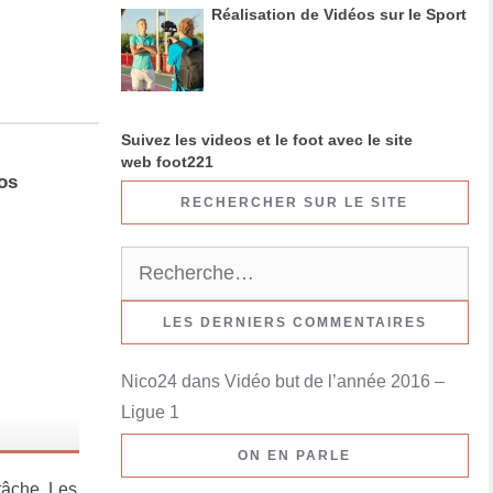
Réalisation de Vidéos sur le Sport
Suivez les videos et le foot avec le site
web foot221
os
RECHERCHER SUR LE SITE
R
e
c
LES DERNIERS COMMENTAIRES
h
Nico24
dans
Vidéo but de l’année 2016 –
e
Ligue 1
r
c
ON EN PARLE
h
tâche. Les