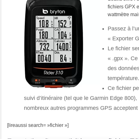
fichiers GPX 
wattmètre mai
Passez à l’u
« Exporter 
Le fichier se
« .gpx ». Ce
des données 
température.
Ce fichier p
suivi d’itinéraire (tel que le Garmin Edge 800)
nombreux autres programmes GPS acceptent ég
[lireaussi search= »fichier »]