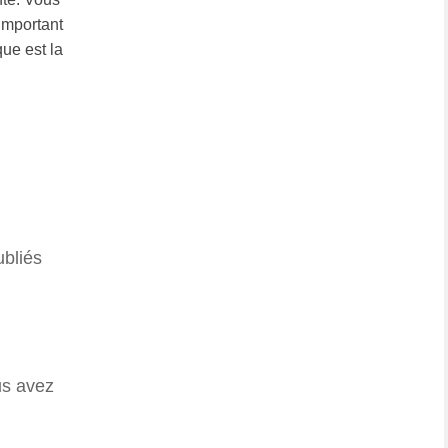
important
que est la
bliés
us avez