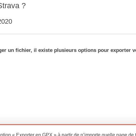
trava ?
2020
 un fichier, il existe plusieurs options pour exporter v
’option « Exporter en GPX » à partir de n’importe quelle page de 