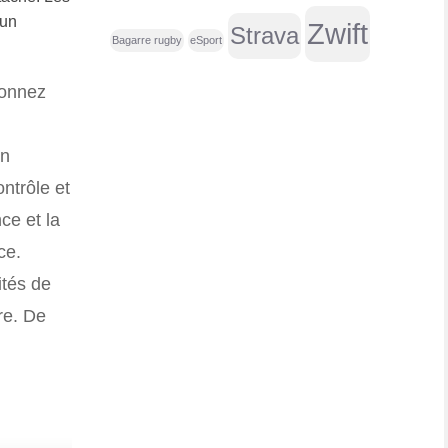
e
 un
Zwift
Strava
r
Bagarre rugby
eSport
ionnez
:
on
ntrôle et
ce et la
ce.
ités de
re. De