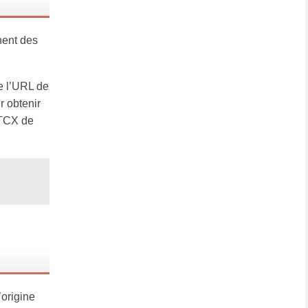
nent des
de l’URL de
r obtenir
 TCX de
’origine