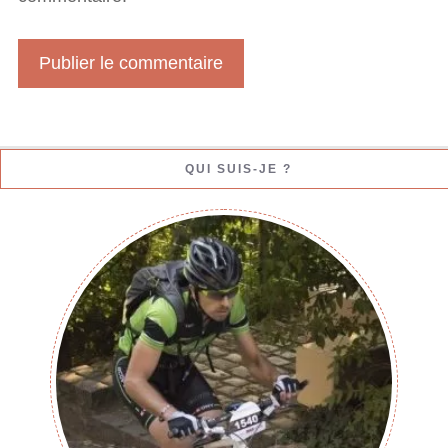
W
e
b
QUI SUIS-JE ?