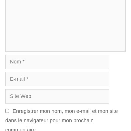
m
m
e
n
t
a
N
i
o
r
E
m
e
-
S
m
i
a
Enregistrer mon nom, mon e-mail et mon site
t
i
dans le navigateur pour mon prochain
e
l
commentaire.