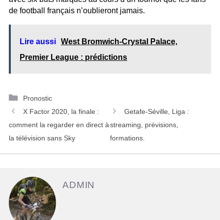
de football français n’oublieront jamais.
Lire aussi
West Bromwich-Crystal Palace,
Premier League : prédictions
C
Pronostic
N
a
X Factor 2020, la finale :
Getafe-Séville, Liga :
a
t
comment la regarder en direct à
streaming, prévisions,
v
é
la télévision sans Sky
formations.
i
g
g
o
a
r
ADMIN
t
i
i
e
o
s