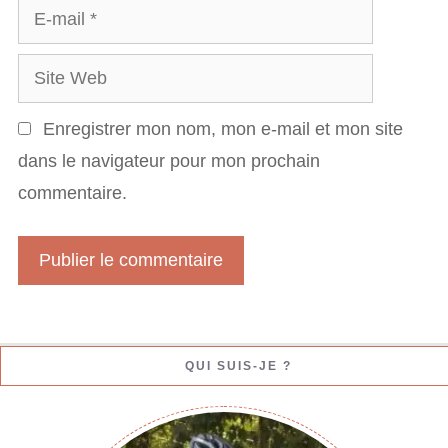
E
m
e
-
S
m
i
a
Enregistrer mon nom, mon e-mail et mon site
t
i
dans le navigateur pour mon prochain
e
l
commentaire.
W
e
b
QUI SUIS-JE ?