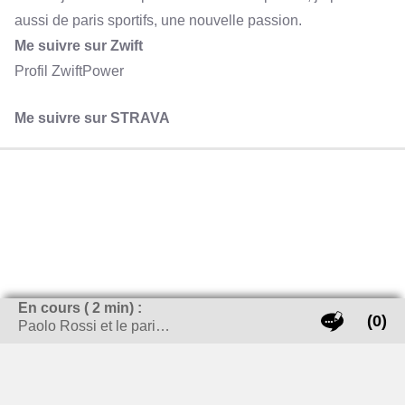
aussi de paris sportifs, une nouvelle passion.
Me suivre sur Zwift
Profil ZwiftPower
Me suivre sur STRAVA
En cours (
2
min) :
(0)
Paolo Rossi et le pari…
LES DERNIERS ARTICLES
Qui sera le meilleur buteur de la Coupe du Monde