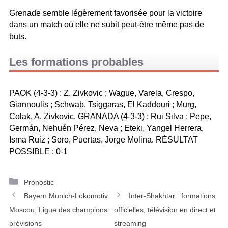
Grenade semble légèrement favorisée pour la victoire
dans un match où elle ne subit peut-être même pas de
buts.
Les formations probables
PAOK (4-3-3) : Z. Zivkovic ; Wague, Varela, Crespo,
Giannoulis ; Schwab, Tsiggaras, El Kaddouri ; Murg,
Colak, A. Zivkovic. GRANADA (4-3-3) : Rui Silva ; Pepe,
Germán, Nehuén Pérez, Neva ; Eteki, Yangel Herrera,
Isma Ruiz ; Soro, Puertas, Jorge Molina. RÉSULTAT
POSSIBLE : 0-1
C
Pronostic
N
a
Bayern Munich-Lokomotiv
Inter-Shakhtar : formations
a
t
Moscou, Ligue des champions :
officielles, télévision en direct et
v
é
prévisions
streaming