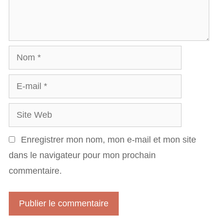
e
n
s
t
a
N
i
o
r
E
m
e
-
S
m
i
a
Enregistrer mon nom, mon e-mail et mon site
t
i
dans le navigateur pour mon prochain
e
l
commentaire.
W
e
b