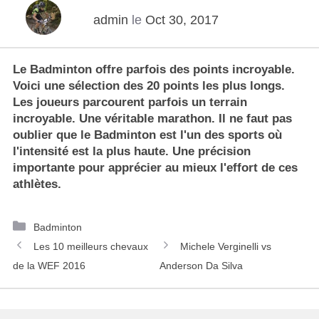
admin
le
Oct 30, 2017
Le Badminton offre parfois des points incroyable.
Voici une sélection des 20 points les plus longs.
Les joueurs parcourent parfois un terrain
incroyable. Une véritable marathon. Il ne faut pas
oublier que le Badminton est l'un des sports où
l'intensité est la plus haute. Une précision
importante pour apprécier au mieux l'effort de ces
athlètes.
C
Badminton
N
a
Les 10 meilleurs chevaux
Michele Verginelli vs
a
t
de la WEF 2016
Anderson Da Silva
v
é
i
g