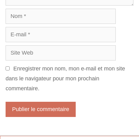
a
N
i
o
r
E
m
e
-
S
m
i
a
Enregistrer mon nom, mon e-mail et mon site
t
i
dans le navigateur pour mon prochain
e
l
commentaire.
W
e
b