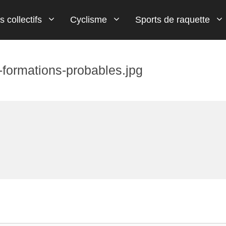
s collectifs
Cyclisme
Sports de raquette
t-formations-probables.jpg
Flèche Wallone
Tennis de table
Paris Football
Handball
Wingsuit
MMA
Tour d'Italie (Giro)