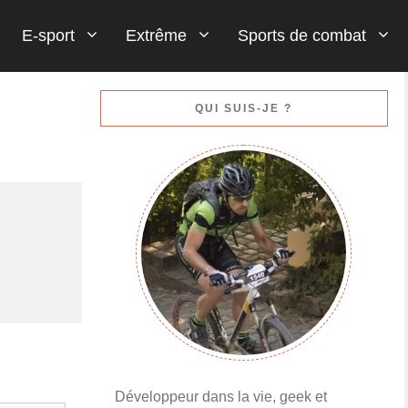
E-sport
Extrême
Sports de combat
Gestion de votre bankroll (votre argent)
QUI SUIS-JE ?
En savoir plus
Porte-monnaies en ligne : Skrill ou Neteller
En savoir plus
Développeur dans la vie, geek et