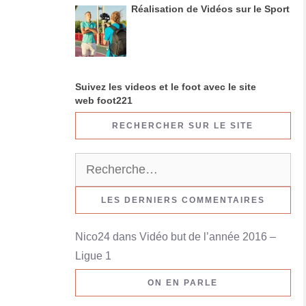
Réalisation de Vidéos sur le Sport
Suivez les videos et le foot avec le site
web foot221
RECHERCHER SUR LE SITE
R
e
c
LES DERNIERS COMMENTAIRES
h
Nico24
dans
Vidéo but de l’année 2016 –
e
Ligue 1
r
c
ON EN PARLE
h