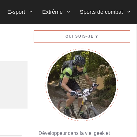
E-sport
Extrême
Sports de combat
Gestion de votre bankroll (votre argent)
QUI SUIS-JE ?
En savoir plus
Porte-monnaies en ligne : Skrill ou Neteller
En savoir plus
Développeur dans la vie, geek et