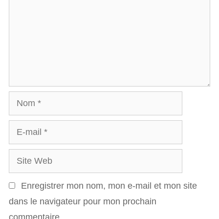
m
m
e
n
t
a
N
i
o
r
E
m
e
-
S
m
i
a
Enregistrer mon nom, mon e-mail et mon site
t
i
dans le navigateur pour mon prochain
e
l
commentaire.