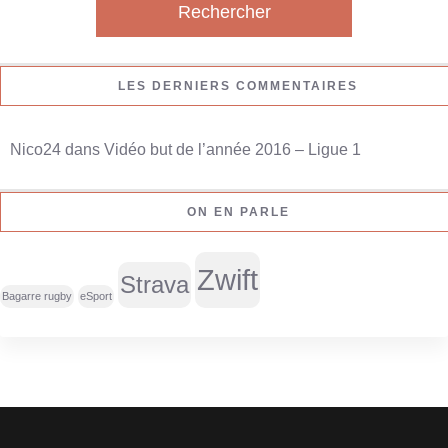
h
e
r
LES DERNIERS COMMENTAIRES
c
h
Nico24
dans
Vidéo but de l’année 2016 – Ligue 1
e
r
ON EN PARLE
:
Zwift
Strava
Bagarre rugby
eSport