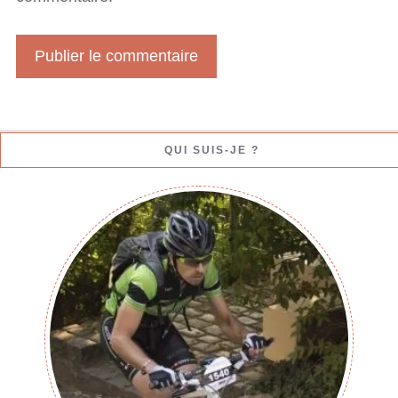
W
e
b
QUI SUIS-JE ?