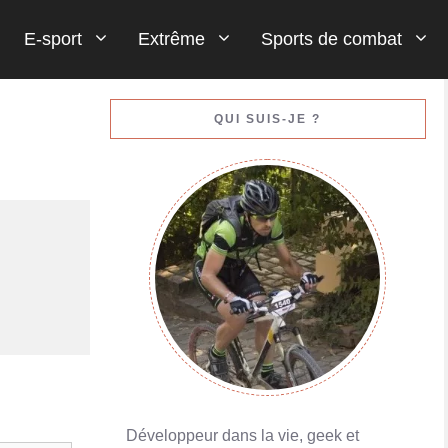
E-sport
Extrême
Sports de combat
Gestion de votre bankroll (votre argent)
QUI SUIS-JE ?
En savoir plus
Porte-monnaies en ligne : Skrill ou Neteller
En savoir plus
Développeur dans la vie, geek et