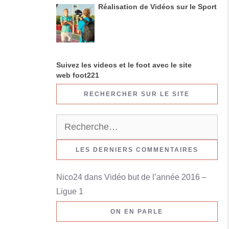
Réalisation de Vidéos sur le Sport
Suivez les videos et le foot avec le site
web foot221
RECHERCHER SUR LE SITE
R
e
c
LES DERNIERS COMMENTAIRES
h
Nico24
dans
Vidéo but de l’année 2016 –
e
Ligue 1
r
c
ON EN PARLE
h