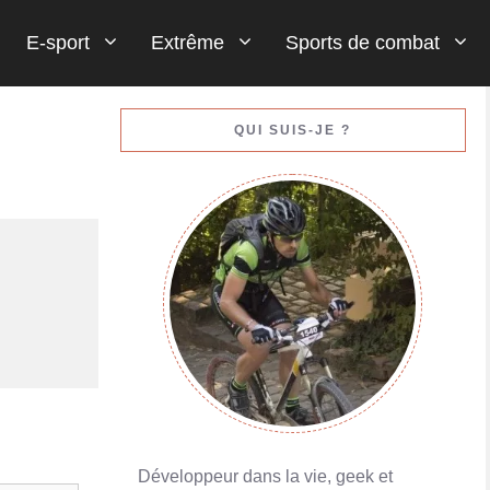
E-sport
Extrême
Sports de combat
Gestion de votre bankroll (votre argent)
QUI SUIS-JE ?
En savoir plus
Porte-monnaies en ligne : Skrill ou Neteller
En savoir plus
Développeur dans la vie, geek et