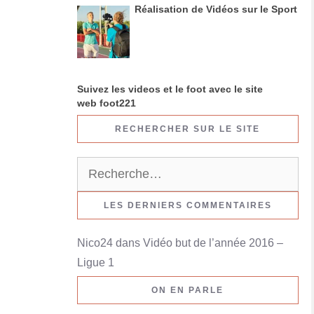
Réalisation de Vidéos sur le Sport
Suivez les videos et le foot avec le site
web foot221
RECHERCHER SUR LE SITE
R
e
c
LES DERNIERS COMMENTAIRES
h
Nico24
dans
Vidéo but de l’année 2016 –
e
Ligue 1
r
c
ON EN PARLE
h