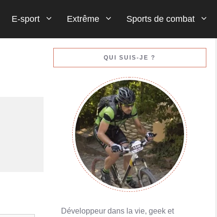
E-sport
Extrême
Sports de combat
Gestion de votre bankroll (votre argent)
QUI SUIS-JE ?
En savoir plus
Porte-monnaies en ligne : Skrill ou Neteller
En savoir plus
Développeur dans la vie, geek et