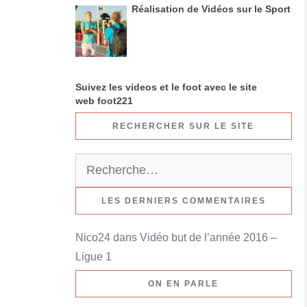
Réalisation de Vidéos sur le Sport
Suivez les videos et le foot avec le site
web foot221
RECHERCHER SUR LE SITE
R
e
c
LES DERNIERS COMMENTAIRES
h
Nico24
dans
Vidéo but de l’année 2016 –
e
Ligue 1
r
c
ON EN PARLE
h