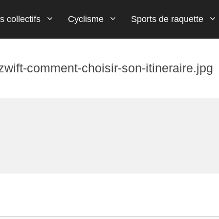
s collectifs
Cyclisme
Sports de raquette
ift-comment-choisir-son-itineraire.jpg
Flèche Wallone
Tennis de table
Paris Football
Handball
Wingsuit
MMA
Tour d'Italie (Giro)