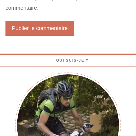
l
commentaire.
W
e
b
QUI SUIS-JE ?