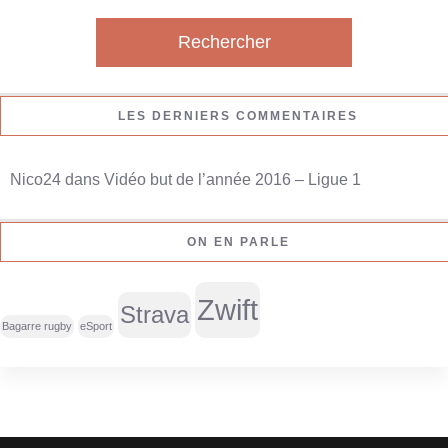
c
h
e
r
LES DERNIERS COMMENTAIRES
c
h
Nico24
dans
Vidéo but de l’année 2016 – Ligue 1
e
r
ON EN PARLE
:
Zwift
Strava
Bagarre rugby
eSport