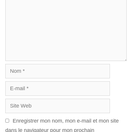
o
m
m
e
n
t
a
N
i
o
r
E
m
e
-
S
m
i
a
Enregistrer mon nom, mon e-mail et mon site
t
i
dans le navigateur pour mon prochain
e