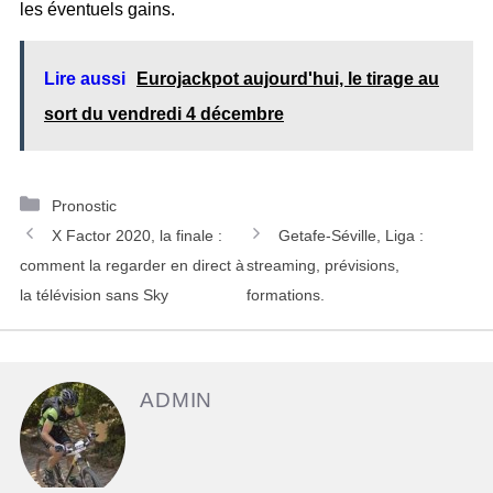
les éventuels gains.
Lire aussi
Eurojackpot aujourd'hui, le tirage au
sort du vendredi 4 décembre
C
Pronostic
N
a
X Factor 2020, la finale :
Getafe-Séville, Liga :
a
t
comment la regarder en direct à
streaming, prévisions,
v
é
la télévision sans Sky
formations.
i
g
g
o
a
r
ADMIN
t
i
i
e
o
s