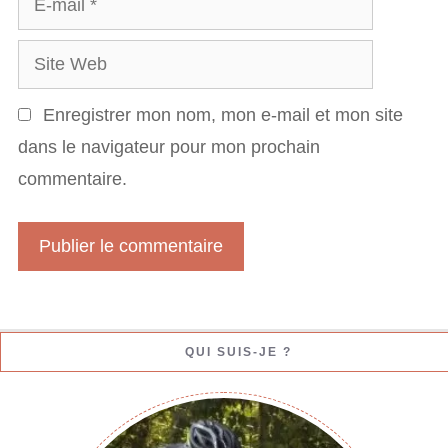
m
e
-
S
m
i
a
Enregistrer mon nom, mon e-mail et mon site
t
i
dans le navigateur pour mon prochain
e
l
commentaire.
W
e
b
QUI SUIS-JE ?