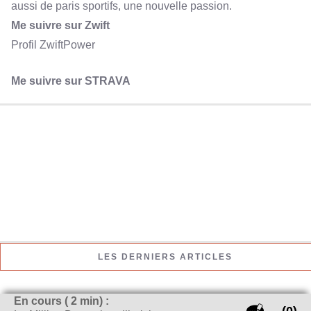
aussi de paris sportifs, une nouvelle passion.
Me suivre sur Zwift
Profil ZwiftPower
Me suivre sur STRAVA
LES DERNIERS ARTICLES
Qui sera le meilleur buteur de la Coupe du Monde
En cours (
2
min) :