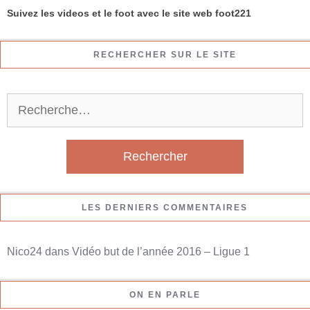
Suivez les videos et le foot avec le site web foot221
RECHERCHER SUR LE SITE
R
e
c
h
e
r
LES DERNIERS COMMENTAIRES
c
h
Nico24
dans
Vidéo but de l’année 2016 – Ligue 1
e
r
ON EN PARLE