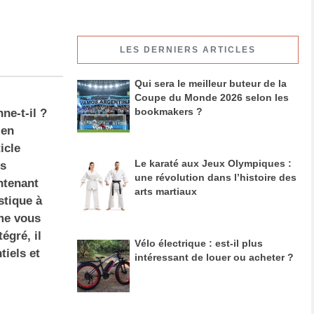
LES DERNIERS ARTICLES
Qui sera le meilleur buteur de la
Coupe du Monde 2026 selon les
bookmakers ?
ne-t-il ?
ien
icle
Le karaté aux Jeux Olympiques :
és
une révolution dans l’histoire des
ntenant
arts martiaux
stique à
mme vous
égré, il
Vélo électrique : est-il plus
tiels et
intéressant de louer ou acheter ?