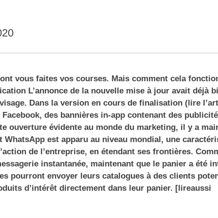
020
dont vous faites vos courses. Mais comment cela fonction
lication L’annonce de la nouvelle mise à jour avait déjà b
age. Dans la version en cours de finalisation (lire l’art
 Facebook, des bannières in-app contenant des publicit
tte ouverture évidente au monde du marketing, il y a mai
at WhatsApp est apparu au niveau mondial, une caractéri
’action de l’entreprise, en étendant ses frontières. Co
 messagerie instantanée, maintenant que le panier a été int
es pourront envoyer leurs catalogues à des clients poten
duits d’intérêt directement dans leur panier. [lireaussi