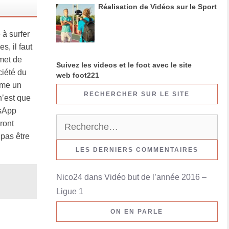
Réalisation de Vidéos sur le Sport
 à surfer
s, il faut
rmet de
Suivez les videos et le foot avec le site
ciété du
web foot221
mme un
RECHERCHER SUR LE SITE
n’est que
tsApp
R
ront
e
 pas être
c
LES DERNIERS COMMENTAIRES
h
Nico24
dans
Vidéo but de l’année 2016 –
e
Ligue 1
r
c
ON EN PARLE
h