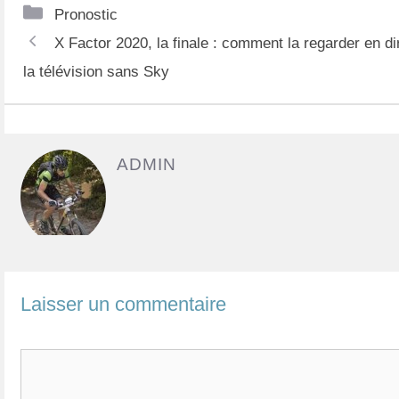
C
Pronostic
N
a
X Factor 2020, la finale : comment la regarder en di
a
t
la télévision sans Sky
v
é
i
g
g
o
ADMIN
a
r
t
i
i
e
o
s
n
Laisser un commentaire
d
e
C
s
o