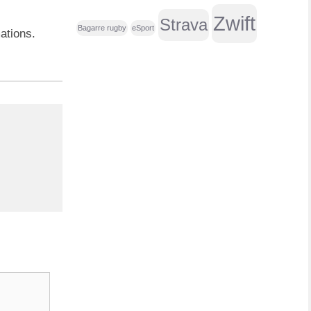
e
Zwift
Strava
r
Bagarre rugby
eSport
ations.
: