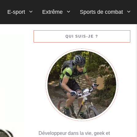
E-sport
Extrême
Sports de combat
Gestion de votre bankroll (votre argent)
QUI SUIS-JE ?
En savoir plus
Porte-monnaies en ligne : Skrill ou Neteller
En savoir plus
Développeur dans la vie, geek et