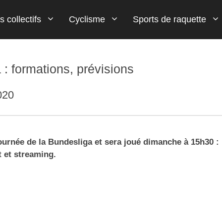
s collectifs
Cyclisme
Sports de raquette
Flèche Wallone
Tennis de table
Paris Football
Handball
Wingsuit
MMA
: formations, prévisions
Tour d'Italie (Giro)
020
Tour de France
Tour des Alpes
urnée de la Bundesliga et sera joué dimanche à 15h30 :
t et streaming.
Tro Bro Leon