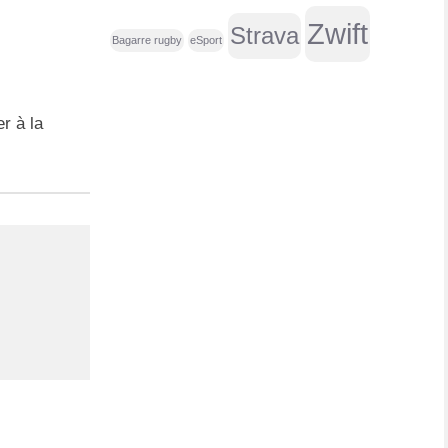
e
Zwift
Strava
r
Bagarre rugby
eSport
:
r à la