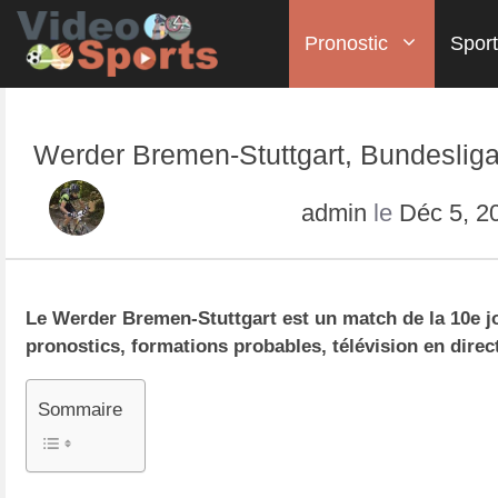
Pronostic
Sport
Conseils paris en ligne
Amstel Gold Race
Badminton
Basket
Judo
Fifa
Ski
Critérium du Dauphiné
League of Legend
Paris Basket-ball
VTT de descente
Football
Karaté
Tennis
Werder Bremen-Stuttgart, Bundesliga 
Liège-Bastogne-Liège
Paris Hockey
Rugby
Tour d'Espagne (Vuelta)
Paris Tennis
admin
le
Déc 5, 2
Tour de Californie
Tour de Croatie
Tour de Romandie
Tour de Suisse
Le Werder Bremen-Stuttgart est un match de la 10e jo
pronostics, formations probables, télévision en direc
Tour des Asturies
Tour du Yorkshire
Sommaire