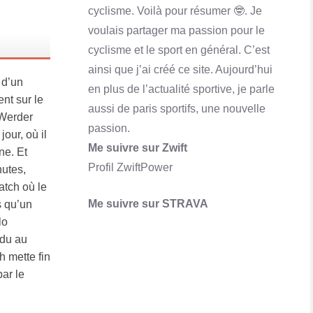
cyclisme. Voilà pour résumer 🤓. Je
voulais partager ma passion pour le
cyclisme et le sport en général. C’est
ainsi que j’ai créé ce site. Aujourd’hui
 d’un
en plus de l’actualité sportive, je parle
nt sur le
aussi de paris sportifs, une nouvelle
 Werder
Qu'est-ce que Skrill ? Comment ça marche?
passion.
our, où il
En savoir plus
Me suivre sur Zwift
ne. Et
Profil ZwiftPower
nutes,
atch où le
Me suivre sur STRAVA
s qu’un
lo
rdu au
h mette fin
par le