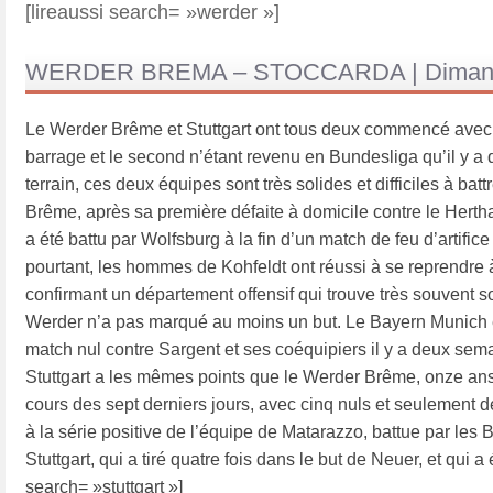
[lireaussi search= »werder »]
WERDER BREMA – STOCCARDA | Dimanc
Le Werder Brême et Stuttgart ont tous deux commencé avec leu
barrage et le second n’étant revenu en Bundesliga qu’il y a 
terrain, ces deux équipes sont très solides et difficiles à b
Brême, après sa première défaite à domicile contre le Hertha 
a été battu par Wolfsburg à la fin d’un match de feu d’artific
pourtant, les hommes de Kohfeldt ont réussi à se reprendre 
confirmant un département offensif qui trouve très souvent so
Werder n’a pas marqué au moins un but. Le Bayern Munich en 
match nul contre Sargent et ses coéquipiers il y a deux sem
Stuttgart a les mêmes points que le Werder Brême, onze ans
cours des sept derniers jours, avec cinq nuls et seulement de
à la série positive de l’équipe de Matarazzo, battue par les 
Stuttgart, qui a tiré quatre fois dans le but de Neuer, et qui 
search= »stuttgart »]