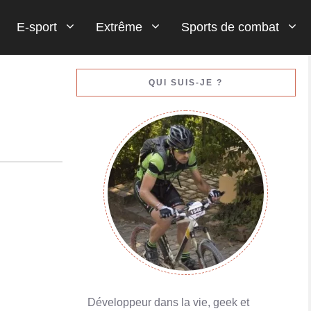
E-sport
Extrême
Sports de combat
Gestion de votre bankroll (votre argent)
QUI SUIS-JE ?
En savoir plus
Porte-monnaies en ligne : Skrill ou Neteller
En savoir plus
Développeur dans la vie, geek et