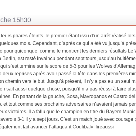
he 15h30
rs phares éteints, le premier étant issu d’un arrêt réalisé lors
quelques mois. Cependant, d’après ce qui a été vu jusqu’à prése
attre pour quiconque, comme le montrent les derniers résultats Le
Berlin, est resté invaincu pendant sept tours jusqu’au huitième j
e qui s’est terminé sur le score de 5-3 pour les Wolves d’Allemag
à deux reprises après avoir passé la tête dans les premières mi
n chemin vers le but. Jusqu’à présent, il n’y a pas eu un seul m
sait aussi quelque chose, puisqu’il n’a pas réussi à faire plu
aines. En partant de la gauche, Sosa, Mavropanos et Castro del
, et tout comme ses prochains adversaires n’avaient jamais pe
ux victoires. Il a fallu que le champion en titre du Bayern Munic
Bavarois 3-1 il y a sept jours. C’est un match joué avec courage 
a également fait avancer l’attaquant Coulibaly [lireaussi