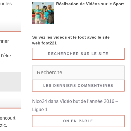
ur les
Réalisation de Vidéos sur le Sport
Suivez les videos et le foot avec le site
onner
web foot221
RECHERCHER SUR LE SITE
d’être
R
e
c
LES DERNIERS COMMENTAIRES
h
Nico24
dans
Vidéo but de l’année 2016 –
e
Ligue 1
r
encourt ;
c
ON EN PARLE
zic.
h