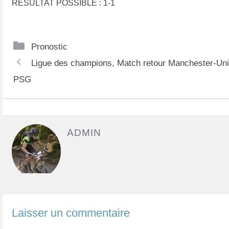
RÉSULTAT POSSIBLE : 1-1
C
Pronostic
N
a
Ligue des champions, Match retour Manchester-Uni
a
t
PSG
v
é
i
g
g
o
ADMIN
a
r
t
i
i
e
o
s
n
Laisser un commentaire
d