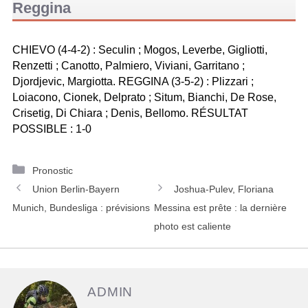
Reggina
CHIEVO (4-4-2) : Seculin ; Mogos, Leverbe, Gigliotti,
Renzetti ; Canotto, Palmiero, Viviani, Garritano ;
Djordjevic, Margiotta. REGGINA (3-5-2) : Plizzari ;
Loiacono, Cionek, Delprato ; Situm, Bianchi, De Rose,
Crisetig, Di Chiara ; Denis, Bellomo. RÉSULTAT
POSSIBLE : 1-0
C
Pronostic
N
a
Union Berlin-Bayern
Joshua-Pulev, Floriana
a
t
Munich, Bundesliga : prévisions
Messina est prête : la dernière
v
é
photo est caliente
i
g
g
o
a
r
ADMIN
t
i