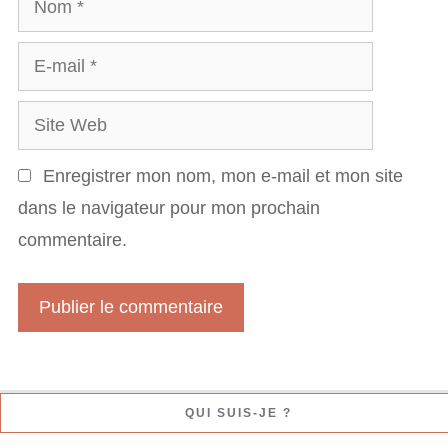
i
o
r
E
m
e
-
S
m
i
a
Enregistrer mon nom, mon e-mail et mon site
t
i
dans le navigateur pour mon prochain
e
l
commentaire.
W
e
b
QUI SUIS-JE ?