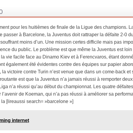
0
ement pour les huitièmes de finale de la Ligue des champions. L
re passer à Barcelone, la Juventus doit rattraper la défaite 2-0 
en souffrant moins d’un. Une mission certes difficile mais pas impo
sence du public. Le problème est que même la Juventus est loin 
 la vie facile face au Dinamo Kiev et à Ferencvaros, étant donné 
 ont également été évidentes contre des équipes sur papier abord
, la victoire contre Turin n’est venue que dans un come-back et
déroutante est que la Juventus n’a jamais réussi à remporter deu
iga n’a réussi qu’au début du championnat. Les quatre défaites
ur l’avenir de Koeman, qui n’a pas réussi à améliorer sa perform
 la [lireaussi search= »barcelone »]
aming internet