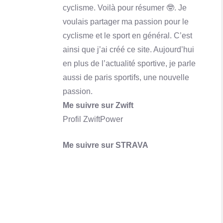
cyclisme. Voilà pour résumer 🤓. Je
voulais partager ma passion pour le
cyclisme et le sport en général. C’est
ainsi que j’ai créé ce site. Aujourd’hui
en plus de l’actualité sportive, je parle
aussi de paris sportifs, une nouvelle
Qu'est-ce que Skrill ? Comment ça marche?
passion.
En savoir plus
Me suivre sur Zwift
Profil ZwiftPower
Me suivre sur STRAVA