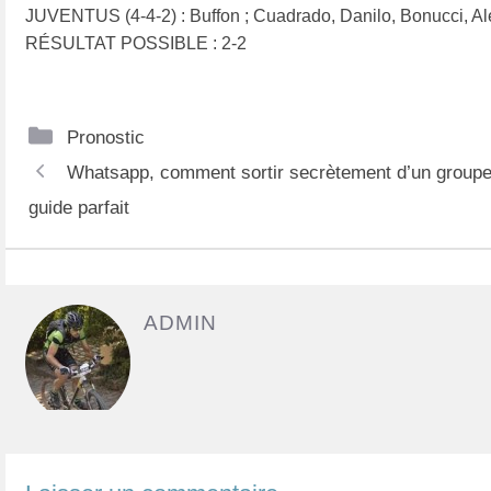
JUVENTUS (4-4-2) : Buffon ; Cuadrado, Danilo, Bonucci, Ale
RÉSULTAT POSSIBLE : 2-2
C
Pronostic
N
a
Whatsapp, comment sortir secrètement d’un groupe 
a
t
guide parfait
v
é
i
g
g
o
ADMIN
a
r
t
i
i
e
o
s
n