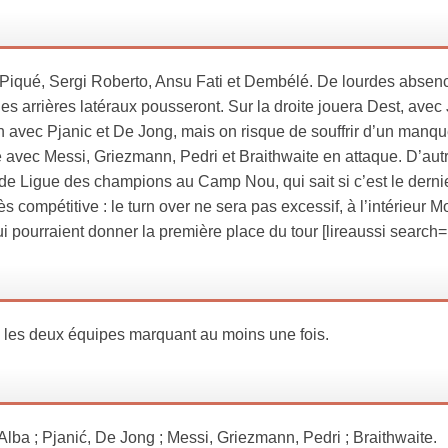
Piqué, Sergi Roberto, Ansu Fati et Dembélé. De lourdes absenc
les arrières latéraux pousseront. Sur la droite jouera Dest, avec 
ain avec Pjanic et De Jong, mais on risque de souffrir d’un manq
 avec Messi, Griezmann, Pedri et Braithwaite en attaque. D’autr
 de Ligue des champions au Camp Nou, qui sait si c’est le derni
rès compétitive : le turn over ne sera pas excessif, à l’intérieur M
 pourraient donner la première place du tour [lireaussi search=
, les deux équipes marquant au moins une fois.
lba ; Pjanić, De Jong ; Messi, Griezmann, Pedri ; Braithwaite.