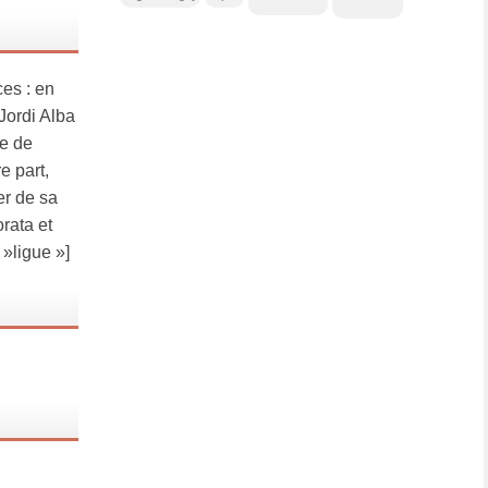
:
es : en
Jordi Alba
ue de
e part,
er de sa
orata et
 »ligue »]