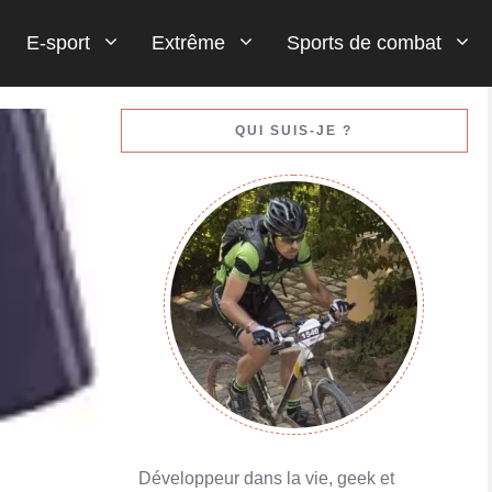
E-sport
Extrême
Sports de combat
Gestion de votre bankroll (votre argent)
QUI SUIS-JE ?
En savoir plus
Porte-monnaies en ligne : Skrill ou Neteller
En savoir plus
Développeur dans la vie, geek et