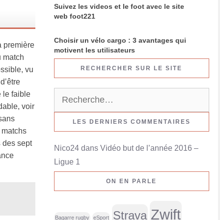
Suivez les videos et le foot avec le site
web foot221
Choisir un vélo cargo : 3 avantages qui
a première
motivent les utilisateurs
du match
RECHERCHER SUR LE SITE
ssible, vu
d’être
le faible
R
able, voir
e
 sans
c
LES DERNIERS COMMENTAIRES
x matchs
h
 des sept
Nico24
dans
Vidéo but de l’année 2016 –
e
ance
Ligue 1
r
c
ON EN PARLE
h
e
Zwift
Strava
r
Bagarre rugby
eSport