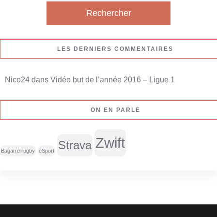
c
h
e
r
LES DERNIERS COMMENTAIRES
c
h
Nico24
dans
Vidéo but de l’année 2016 – Ligue 1
e
r
ON EN PARLE
:
Zwift
Strava
Bagarre rugby
eSport