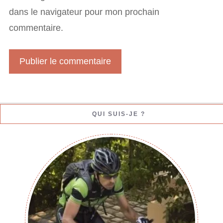
i
dans le navigateur pour mon prochain
e
l
commentaire.
W
e
b
QUI SUIS-JE ?