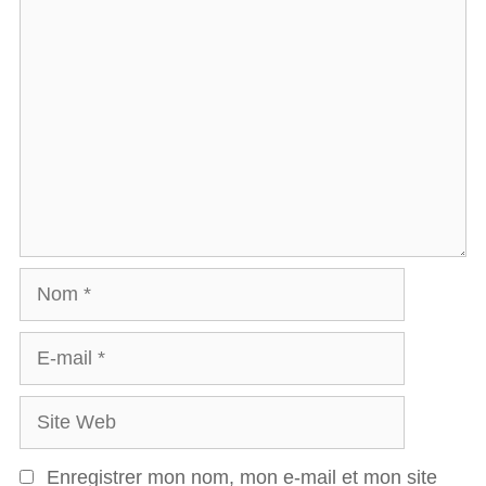
C
o
m
m
e
n
t
a
N
i
o
r
E
m
e
-
S
m
i
a
Enregistrer mon nom, mon e-mail et mon site
t