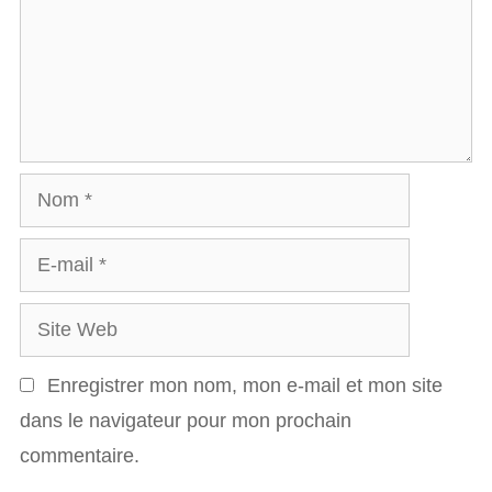
c
m
l
e
e
n
s
t
a
N
i
o
r
E
m
e
-
S
m
i
a
Enregistrer mon nom, mon e-mail et mon site
t
i
dans le navigateur pour mon prochain
e
l
commentaire.
W