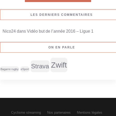
e
r
LES DERNIERS COMMENTAIRES
c
h
Nico24
dans
Vidéo but de l’année 2016 – Ligue 1
e
r
ON EN PARLE
:
Zwift
Strava
Bagarre rugby
eSport
Cyclisme streaming
Nos partenaires
Mentions légales