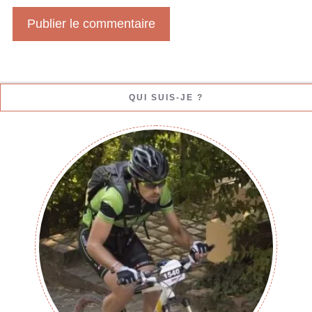
e
b
QUI SUIS-JE ?