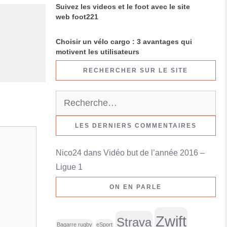
Suivez les videos et le foot avec le site
web foot221
Choisir un vélo cargo : 3 avantages qui
motivent les utilisateurs
RECHERCHER SUR LE SITE
R
e
c
LES DERNIERS COMMENTAIRES
h
Nico24
dans
Vidéo but de l’année 2016 –
e
Ligue 1
r
c
ON EN PARLE
h
e
Zwift
Strava
r
Bagarre rugby
eSport