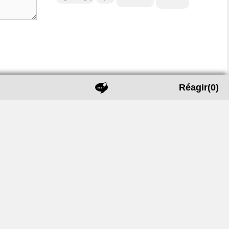
:
Réagir
(0)
aires
Mentions légales
Politique de confidentialité
Contactez-nous