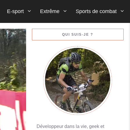
E-sport
Extrême
Sports de combat
Gestion de votre bankroll (votre argent)
QUI SUIS-JE ?
En savoir plus
Porte-monnaies en ligne : Skrill ou Neteller
En savoir plus
Développeur dans la vie, geek et