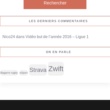
h
e
r
LES DERNIERS COMMENTAIRES
c
h
Nico24
dans
Vidéo but de l’année 2016 – Ligue 1
e
r
ON EN PARLE
:
Zwift
Strava
Bagarre rugby
eSport