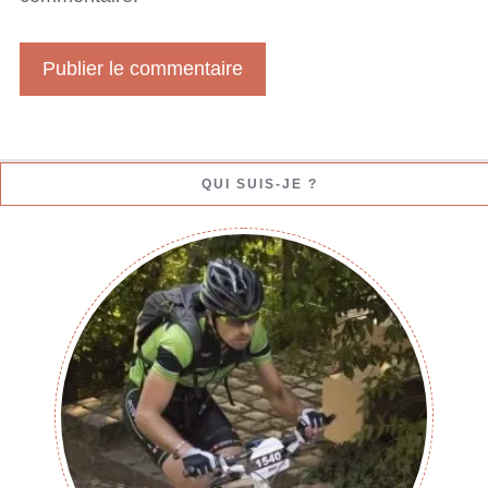
W
e
b
QUI SUIS-JE ?