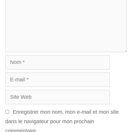
m
m
e
n
t
a
N
i
o
r
E
m
e
-
S
m
i
a
Enregistrer mon nom, mon e-mail et mon site
t
i
dans le navigateur pour mon prochain
e
l
commentaire.