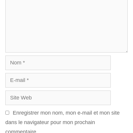
m
m
e
n
t
a
N
i
o
r
E
m
e
-
S
m
i
a
Enregistrer mon nom, mon e-mail et mon site
t
i
dans le navigateur pour mon prochain
e
l
commentaire.