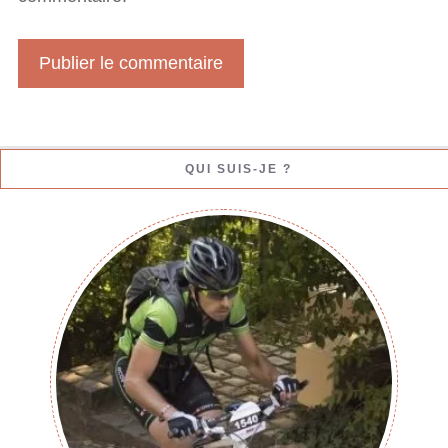
W
e
b
QUI SUIS-JE ?