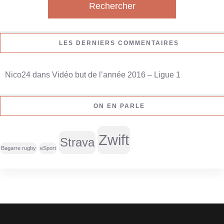
h
e
r
LES DERNIERS COMMENTAIRES
c
h
Nico24
dans
Vidéo but de l’année 2016 – Ligue 1
e
r
ON EN PARLE
:
Zwift
Strava
Bagarre rugby
eSport