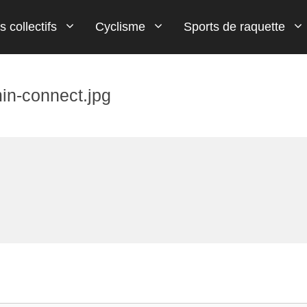
s collectifs
Cyclisme
Sports de raquette
in-connect.jpg
Flèche Wallone
Tennis de table
Paris Football
Handball
Wingsuit
MMA
Tour d'Italie (Giro)