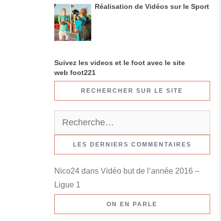
Réalisation de Vidéos sur le Sport
Suivez les videos et le foot avec le site
web foot221
RECHERCHER SUR LE SITE
R
e
c
LES DERNIERS COMMENTAIRES
h
Nico24
dans
Vidéo but de l’année 2016 –
e
Ligue 1
r
c
ON EN PARLE
h