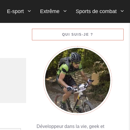
E-sport
Extrême
Sports de combat
Gestion de votre bankroll (votre argent)
QUI SUIS-JE ?
En savoir plus
Porte-monnaies en ligne : Skrill ou Neteller
En savoir plus
Développeur dans la vie, geek et