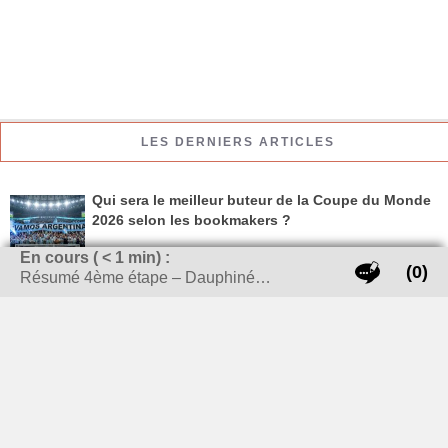
LES DERNIERS ARTICLES
Qui sera le meilleur buteur de la Coupe du Monde
2026 selon les bookmakers ?
En cours (
< 1
min) :
(0)
Résumé 4ème étape – Dauphiné…
Le karaté aux Jeux Olympiques : une révolution
dans l’histoire des arts martiaux
Vélo électrique : est-il plus intéressant de louer
ou acheter ?