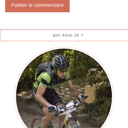
b
QUI SUIS-JE ?