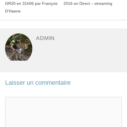
a
t
GR20 en 31h06 par François
2016 en Direct – streaming
v
é
D’Haene
i
g
g
o
a
r
ADMIN
t
i
i
e
o
s
n
d
e
Laisser un commentaire
s
a
C
r
t
o
i
m
c