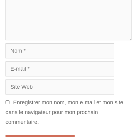
m
l
e
e
n
s
t
a
N
i
o
r
E
m
e
-
S
m
i
a
Enregistrer mon nom, mon e-mail et mon site
t
i
dans le navigateur pour mon prochain
e
l
commentaire.
W
e