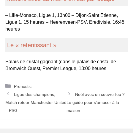
– Lille-Monaco, Ligue 1, 13h00 – Dijon-Saint Etienne,
Ligue 1, 15 heures – Heerenveen-PSV, Eredivisie, 16:45
heures
Le « retentissant »
Palais de cristal gagnant (dans le palais de cristal de
Bromwich Ouest, Premier League, 13:00 heures
C
Pronostic
N
a
Ligue des champions,
Noël avec un couvre-feu ?
a
t
Match retour Manchester-United
Le guide pour s’amuser à la
v
é
– PSG
maison
i
g
g
o