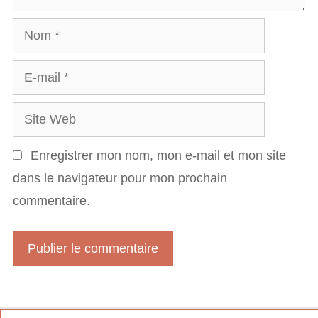
a
N
i
o
r
E
m
e
-
S
m
i
a
Enregistrer mon nom, mon e-mail et mon site
t
i
dans le navigateur pour mon prochain
e
l
commentaire.
W
e
b