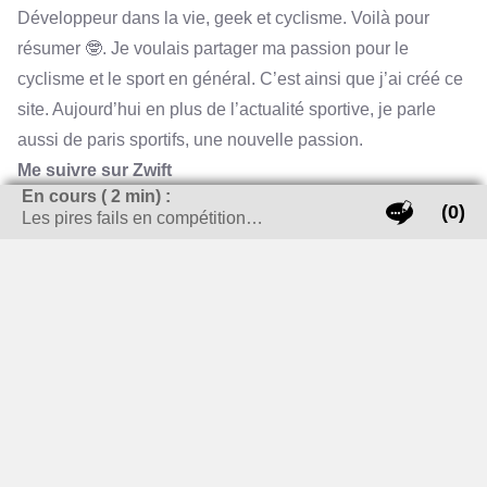
Développeur dans la vie, geek et cyclisme. Voilà pour
résumer 🤓. Je voulais partager ma passion pour le
cyclisme et le sport en général. C’est ainsi que j’ai créé ce
site. Aujourd’hui en plus de l’actualité sportive, je parle
aussi de paris sportifs, une nouvelle passion.
Me suivre sur Zwift
En cours (
2
min) :
Profil ZwiftPower
(0)
Les pires fails en compétition…
Me suivre sur STRAVA