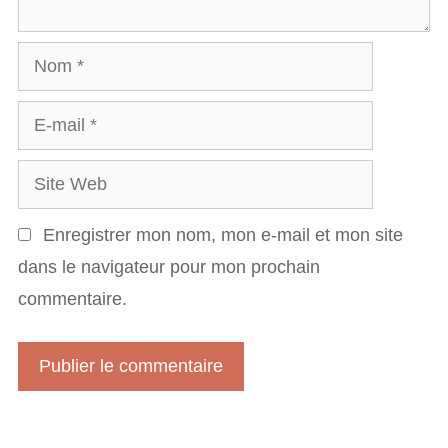
t
a
N
i
o
r
E
m
e
-
S
m
i
a
Enregistrer mon nom, mon e-mail et mon site
t
i
dans le navigateur pour mon prochain
e
l
commentaire.
W
e
b