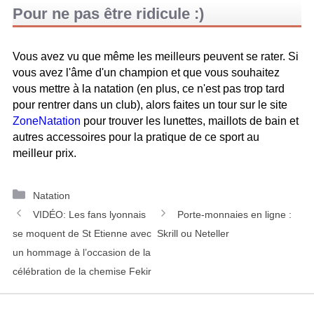
Pour ne pas être ridicule :)
Vous avez vu que même les meilleurs peuvent se rater. Si
vous avez l'âme d'un champion et que vous souhaitez
vous mettre à la natation (en plus, ce n'est pas trop tard
pour rentrer dans un club), alors faites un tour sur le site
ZoneNatation
pour trouver les lunettes, maillots de bain et
autres accessoires pour la pratique de ce sport au
meilleur prix.
C
Natation
N
a
VIDÉO: Les fans lyonnais
Porte-monnaies en ligne :
a
t
se moquent de St Etienne avec
Skrill ou Neteller
v
é
un hommage à l’occasion de la
i
g
célébration de la chemise Fekir
g
o
a
r