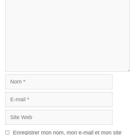
C
o
m
m
e
n
t
a
N
i
o
r
E
m
e
-
S
m
i
a
Enregistrer mon nom, mon e-mail et mon site
t