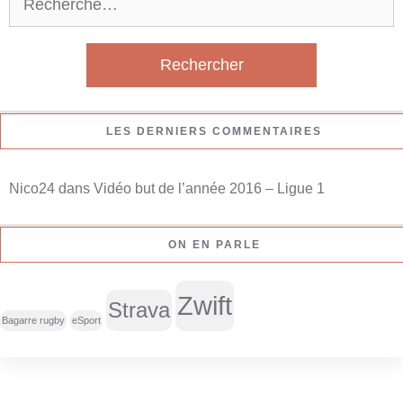
e
c
h
e
r
LES DERNIERS COMMENTAIRES
c
h
Nico24
dans
Vidéo but de l’année 2016 – Ligue 1
e
r
ON EN PARLE
:
Zwift
Strava
Bagarre rugby
eSport