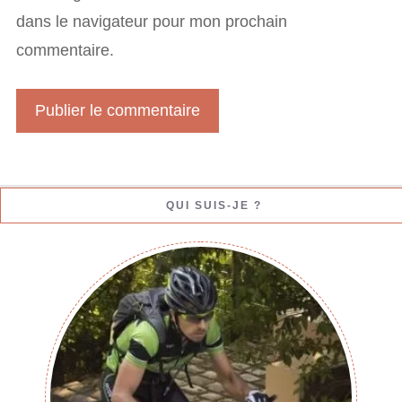
i
dans le navigateur pour mon prochain
e
l
commentaire.
W
e
b
QUI SUIS-JE ?