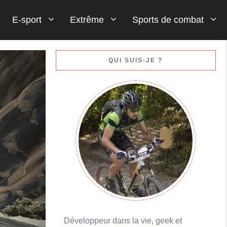
E-sport
Extrême
Sports de combat
Gestion de votre bankroll (votre argent)
QUI SUIS-JE ?
En savoir plus
Porte-monnaies en ligne : Skrill ou Neteller
En savoir plus
Développeur dans la vie, geek et