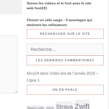
Suivez les videos et le foot avec le site
web foot221
Choisir un vélo cargo : 3 avantages qui
motivent les utilisateurs
RECHERCHER SUR LE SITE
R
e
c
LES DERNIERS COMMENTAIRES
h
Nico24
dans
Vidéo but de l’année 2016 –
e
Ligue 1
r
c
ON EN PARLE
h
e
Zwift
Strava
r
Bagarre rugby
eSport