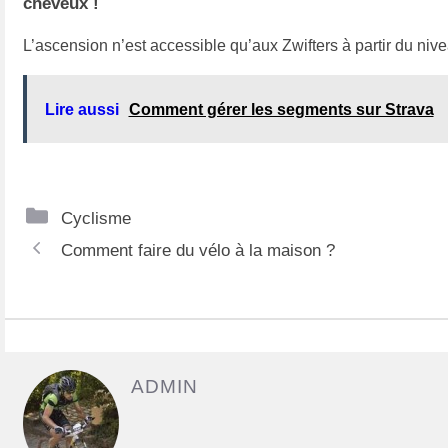
cheveux !
L’ascension n’est accessible qu’aux Zwifters à partir du nivea
Lire aussi
Comment gérer les segments sur Strava
C
Cyclisme
N
a
Comment faire du vélo à la maison ?
a
t
v
é
i
g
g
o
ADMIN
a
r
t
i