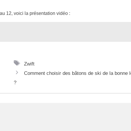
u 12, voici la présentation vidéo :
É
Zwift
t
Comment choisir des bâtons de ski de la bonne 
i
?
q
u
e
t
t