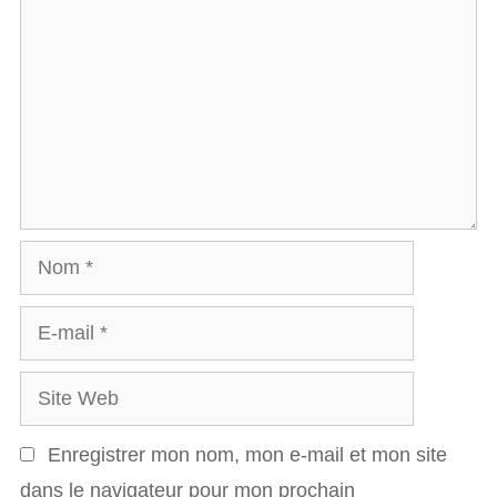
o
m
m
e
n
t
a
N
i
o
r
E
m
e
-
S
m
i
a
Enregistrer mon nom, mon e-mail et mon site
t
i
dans le navigateur pour mon prochain
e