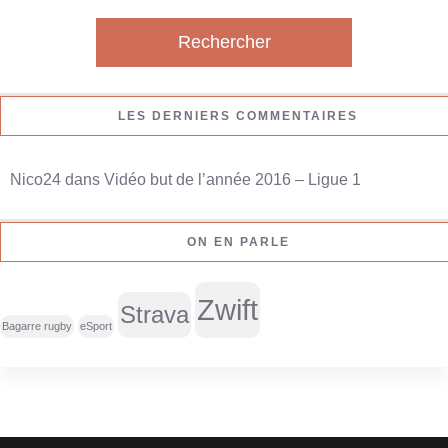
c
h
e
r
LES DERNIERS COMMENTAIRES
c
h
Nico24
dans
Vidéo but de l’année 2016 – Ligue 1
e
r
ON EN PARLE
:
Zwift
Strava
Bagarre rugby
eSport