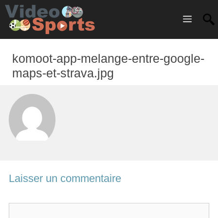
Menu
komoot-app-melange-entre-google-
maps-et-strava.jpg
Laisser un commentaire
C