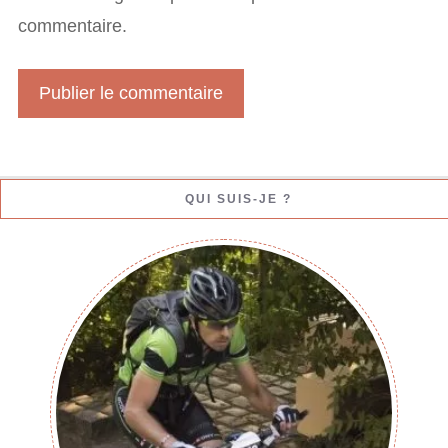
l
commentaire.
W
e
b
QUI SUIS-JE ?