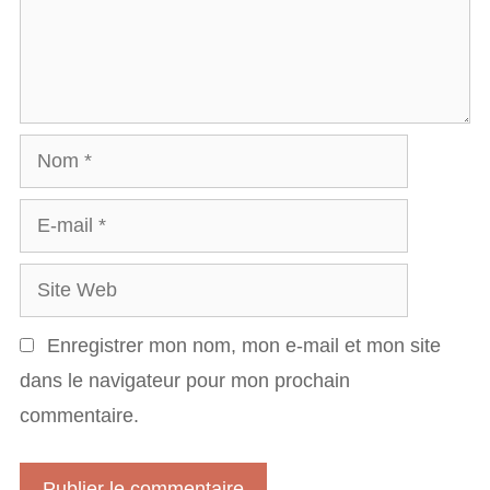
c
e
l
n
e
t
s
a
N
i
o
r
E
m
e
-
S
m
i
a
Enregistrer mon nom, mon e-mail et mon site
t
i
dans le navigateur pour mon prochain
e
l
commentaire.
W
e