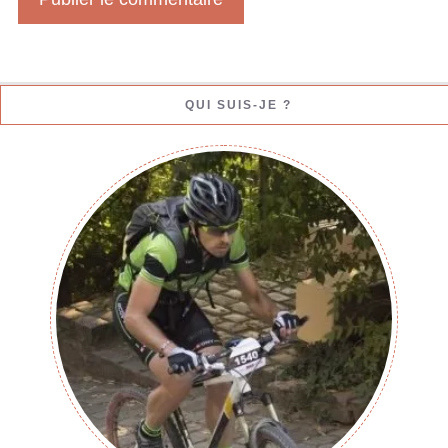
b
QUI SUIS-JE ?