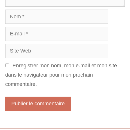
a
N
i
o
r
E
m
e
-
S
m
i
a
Enregistrer mon nom, mon e-mail et mon site
t
i
dans le navigateur pour mon prochain
e
l
commentaire.
W
e
b