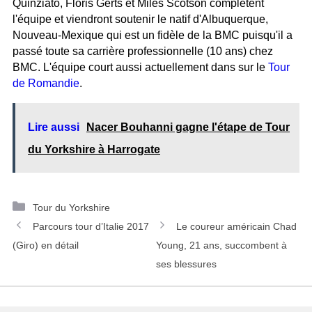
Quinziato, Floris Gerts et Miles Scotson complètent
l'équipe et viendront soutenir le natif d'Albuquerque,
Nouveau-Mexique qui est un fidèle de la BMC puisqu'il a
passé toute sa carrière professionnelle (10 ans) chez
BMC. L'équipe court aussi actuellement dans sur le
Tour
de Romandie
.
Lire aussi
Nacer Bouhanni gagne l'étape de Tour
du Yorkshire à Harrogate
C
Tour du Yorkshire
N
a
Parcours tour d’Italie 2017
Le coureur américain Chad
a
t
(Giro) en détail
Young, 21 ans, succombent à
v
é
ses blessures
i
g
g
o