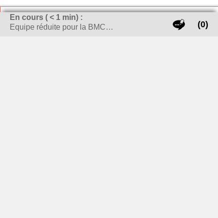
En cours (
< 1
min) :
LES DERNIERS ARTICLES
(0)
Equipe réduite pour la BMC…
Le karaté aux Jeux Olympiques : une révolution
dans l’histoire des arts martiaux
Vélo électrique : est-il plus intéressant de louer
ou acheter ?
Réalisation de Vidéos sur le Sport
Suivez les videos et le foot avec le site web foot221