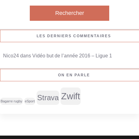
c
h
e
r
LES DERNIERS COMMENTAIRES
c
h
Nico24
dans
Vidéo but de l’année 2016 – Ligue 1
e
r
ON EN PARLE
:
Zwift
Strava
Bagarre rugby
eSport