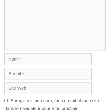
o
m
m
e
n
t
a
N
i
o
r
E
m
e
-
S
m
i
a
Enregistrer mon nom, mon e-mail et mon site
t
i
dans le navigateur pour mon prochain
e