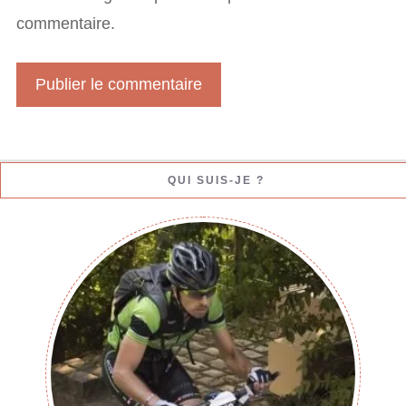
l
commentaire.
W
e
b
QUI SUIS-JE ?