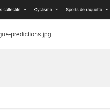
s collectifs
Cyclisme
Sports de raquette
gue-predictions.jpg
Flèche Wallone
Tennis de table
Paris Football
Handball
Wingsuit
MMA
Tour d'Italie (Giro)