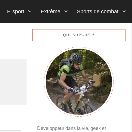
E-sport
Extrême
Sports de combat
Gestion de votre bankroll (votre argent)
QUI SUIS-JE ?
En savoir plus
Porte-monnaies en ligne : Skrill ou Neteller
En savoir plus
Développeur dans la vie, geek et