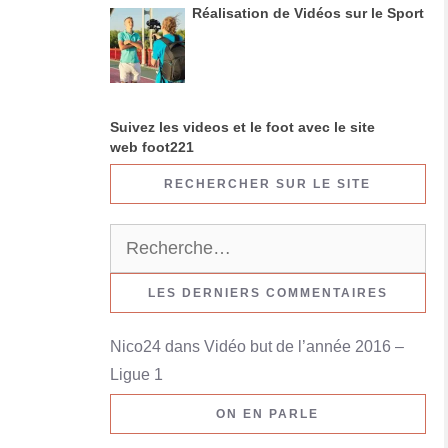
Réalisation de Vidéos sur le Sport
Suivez les videos et le foot avec le site
web foot221
RECHERCHER SUR LE SITE
R
e
c
LES DERNIERS COMMENTAIRES
h
Nico24
dans
Vidéo but de l’année 2016 –
e
Ligue 1
r
c
ON EN PARLE
h