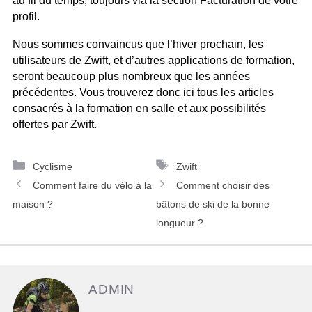
au fil du temps, toujours via la section Facturation de votre
profil.
Nous sommes convaincus que l’hiver prochain, les
utilisateurs de Zwift, et d’autres applications de formation,
seront beaucoup plus nombreux que les années
précédentes. Vous trouverez donc ici tous les articles
consacrés à la formation en salle et aux possibilités
offertes par Zwift.
C
É
Cyclisme
Zwift
N
a
t
Comment faire du vélo à la
Comment choisir des
a
t
i
maison ?
bâtons de ski de la bonne
v
é
q
longueur ?
i
g
u
g
o
e
a
r
t
ADMIN
t
i
t