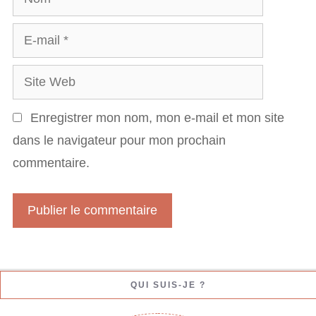
o
r
E
m
e
-
S
m
i
a
Enregistrer mon nom, mon e-mail et mon site
t
i
dans le navigateur pour mon prochain
e
l
commentaire.
W
e
b
QUI SUIS-JE ?