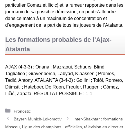
particulier Gomez et Ilicic) et la rumeur rapportée dans les
journaux de sa possible démission, on peut s’attendre
dans ce match à un maximum de concentration et
d’engagement de la part de tous les joueurs de l’Atalanta.
Les formations probables de l’Ajax-
Atalanta
AJAX (4-3-3) : Onana ; Mazraoui, Schuurs, Blind,
Tagliafico ; Gravenberch, Labyad, Klaassen ; Promes,
Tadić, Antony. ATALANTA (3-4-3) : Gollini ; Tolói, Romero,
Djimsiti ; Hateboer, De Roon, Freuler, Ruggeri ; Gómez,
Iličić, Zapata. RÉSULTAT POSSIBLE : 1-1
C
Pronostic
N
a
Bayern Munich-Lokomotiv
Inter-Shakhtar : formations
a
t
Moscou, Ligue des champions :
officielles, télévision en direct et