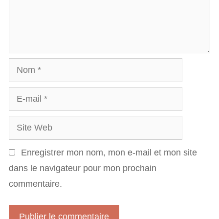
e
e
n
s
t
a
N
i
o
r
E
m
e
-
S
m
i
a
Enregistrer mon nom, mon e-mail et mon site
t
i
dans le navigateur pour mon prochain
e
l
commentaire.
W
e
b